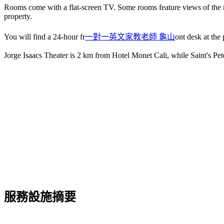
Rooms come with a flat-screen TV. Some rooms feature views of the m
property.
You will find a 24-hour fr
一對一英文家教老師 龜山
ont desk at the 
Jorge Isaacs Theater is 2 km from Hotel Monet Cali, while Saint's Pet
服務設施摘要