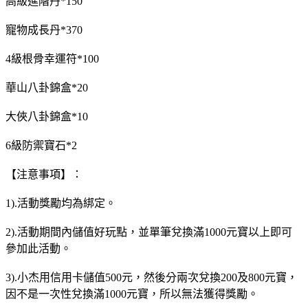
高級進階丹*150
寵物成長丹*370
4級根骨幸運符*100
華山八卦錦盒*20
大俠八卦錦盒*10
6級防禦寶石*2
【注意事項】：
1).活動獎勵均為綁定。
2).活動期間內儲值好玩點，並單筆兌換滿1000元寶以上即可
參加此活動。
3).小杰用信用卡儲值500元，然後分兩次兌換200及800元寶，
因不是一次性兌換滿1000元寶，所以無法獲得獎勵。