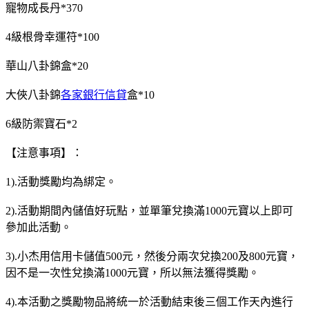
寵物成長丹*370
4級根骨幸運符*100
華山八卦錦盒*20
大俠八卦錦
各家銀行信貸
盒*10
6級防禦寶石*2
【注意事項】：
1).活動獎勵均為綁定。
2).活動期間內儲值好玩點，並單筆兌換滿1000元寶以上即可
參加此活動。
3).小杰用信用卡儲值500元，然後分兩次兌換200及800元寶，
因不是一次性兌換滿1000元寶，所以無法獲得獎勵。
4).本活動之獎勵物品將統一於活動結束後三個工作天內進行