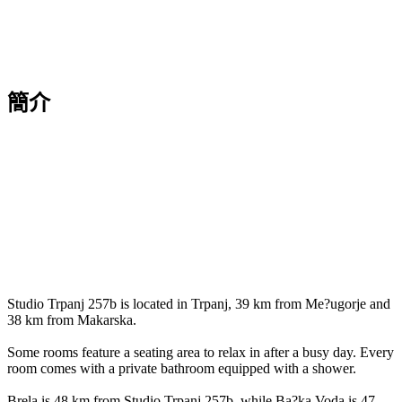
簡介
Studio Trpanj 257b is located in Trpanj, 39 km from Me?ugorje and
38 km from Makarska.
Some rooms feature a seating area to relax in after a busy day. Every
room comes with a private bathroom equipped with a shower.
Brela is 48 km from Studio Trpanj 257b, while Ba?ka Voda is 47