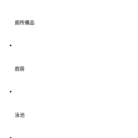
廁所備品
廚房
泳池