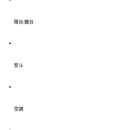
陽台/露台
熨斗
空調