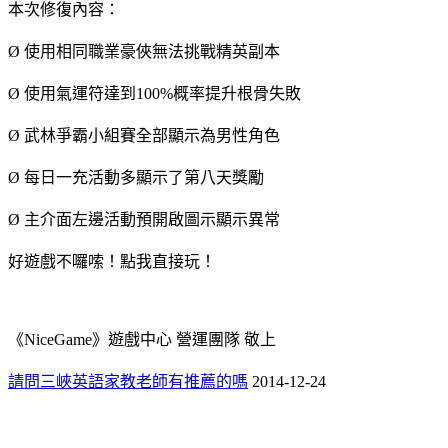
本次修復內容：
Ø 使用相同職業豪俠無法挑戰精英副本
Ø 使用氣運符達到100%概率提升根骨失敗
Ø 武林爭霸小組賽全部顯示為男性角色
Ø 每日一充活動多顯示了第八天獎勵
Ø 主介面左邊活動預開啟圖示顯示異常
好遊戲不囉嗦！點我直接玩！
《NiceGame》遊戲中心 營運團隊 敬上
請問三峽英語家教老師有推薦的嗎
2014-12-24