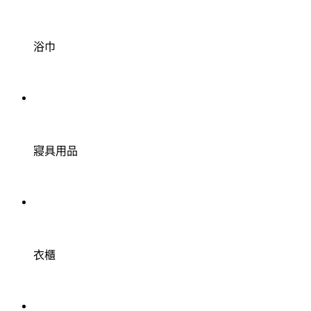
浴巾
寢具用品
衣櫃