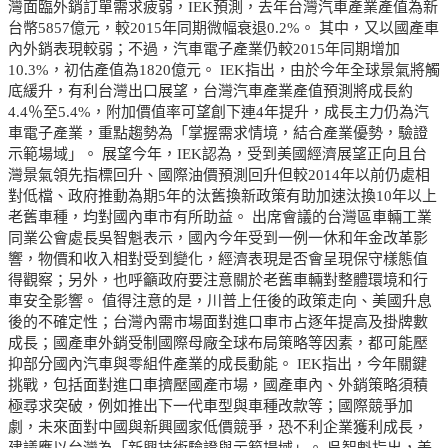
灣面臨外銷訂單需求疲弱，IEK預測，去年台灣汽車產業產值為新
台幣5857億元，較2015年同期微幅衰退0.2%。 其中，又以國產車
內外銷表現較弱；不過，汽車電子產業仍較2015年同期增加
10.3%，初估產值為1820億元。 IEK指出，由於今年全球景氣將觸
底緩升，有利台灣出口展望，台灣汽車產業產值預測將成長約
4.4％至5.4%，附加價值率可望創下連4年提升，成長主力仍為汽
車電子產業，重點趨勢為「掌握需求情境，結合產業優勢，驗證
示範場域」。 展望今年，IEK認為，受到美國經濟展望正向且台
灣景氣領先指標回升、國際油價預測回升但較2014年以前仍處相
對低檔、政府推動為期5年的汰舊換新政策有助加速汰換10年以上
老舊車種，均對國內車市有所助益。 出席會議的台灣區車輛工業
同業公會處長吳智魁表示，國內今年受到一例一休和年金改革影
響，物價和收入相對受到變化，經濟表現是否會呈現保守樣態值
得觀察；另外，也呼籲政府要注意關於老舊車輛對整體環境和行
車安全影響。 值得注意的是，川普上任後的政策走向、美國升息
後的不確定性；台灣內需市場面對進口車市占逐年提高及掛牌數
成長；國產車外銷受制國際母廠全球布局策略等因素，都可能壓
抑部分國內汽車與零組件產業的成長動能。 IEK指出，今年關鍵
挑戰，包括面對進口車擠壓國產市場，國產車內、外銷策略須積
極尋求突破，例如推出下一代車型與車種改款等；國際競爭加
劇，未來面對中國與新興國家低價競爭，恐不利企業獲利成長，
建議應以台灣為「新興技術驗證與示範場域」。 吳智魁指出，美