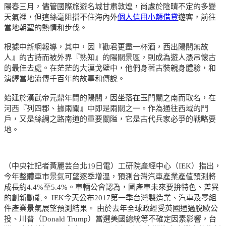
陽春三月，儘管國際旅遊名城甘肅敦煌，尚處於陰晴不定的多變
天氣裡，但這絲毫阻擋不住海內外
個人信用小額借貸
遊客，前往
當地朝聖的熱情和步伐。
根據中新網報導，其中，因『勸君更盡一杯酒，西出陽關無故
人』的古詩而被外界『熟知』的陽關景區，則成為遊人憑吊懷古
的最佳去處。在茫茫的大漠戈壁中，他們身著古裝親身體驗，和
演繹當地流傳千百年的故事和傳說。
始建於漢武帝元鼎年間的陽關，因坐落在玉門關之南而取名，在
河西『列四郡、據兩關』中即是兩關之一。作為通往西域的門
戶，又是絲綢之路南道的重要關隘，它是古代兵家必爭的戰略要
地。
（中央社記者黃麗芸台北19日電）工研院產經中心（IEK）指出，
今年整體車市景氣可望逐季增溫，預測台灣汽車產業產值預測將
成長約4.4%至5.4%。車輛公會認為，國產車未來要拚特色、差異
的創新動能。 IEK今天公布2017第一季台灣製造業、汽車及零組
件產業景氣展望預測結果。 由於去年全球政經受英國通過脫歐公
投、川普（Donald Trump）當選美國總統等不確定因素影響，台