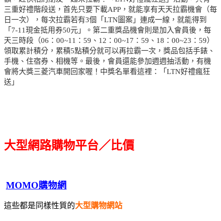
三重好禮階段送，首先只要下載APP，就能享有天天拉霸機會（每
日一次），每次拉霸若有3個「LTN圖案」連成一線，就能得到
「7-11現金抵用券50元」。第二重獎品機會則是加入會員後，每
天三時段（06：00~11：59、12：00~17：59、18：00~23：59）
領取累計積分，累積5點積分就可以再拉霸一次，獎品包括手錶、
手機、住宿券、相機等。最後，會員還能參加週週抽活動，有機
會將大獎三菱汽車開回家喔！中獎名單看這裡：「LTN好禮瘋狂
送」
大型網路購物平台／比價
MOMO購物網
這些都是同樣性質的
大型購物網站