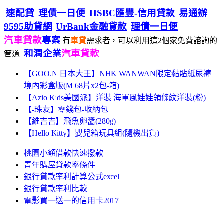
速配貸
理債一日便
HSBC匯豐-信用貸款
易通辦
9595助貸網
UrBank金融貸款
理債一日便
汽車貸款
專案
有
車貸
需求者，可以利用這2個家免費諮詢的
和潤企業
汽車貸款
管道
【GOO.N 日本大王】NHK WANWAN限定黏貼紙尿褲
境內彩盒版(M 68片x2包-箱)
【Azio Kids美國派】洋裝 海軍風娃娃領條紋洋裝(粉)
【-珠友】零錢包-收納包
【維吉吉】飛魚卵醬(280g)
【Hello Kitty】嬰兒箱玩具組(隨機出貨)
桃園小額借款快速撥款
青年購屋貸款率條件
銀行貸款率利計算公式excel
銀行貸款率利比較
電影買一送一的信用卡2017