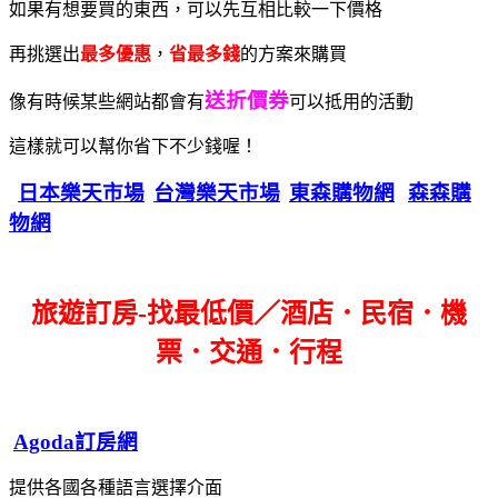
如果有想要買的東西，可以先互相比較一下價格
再挑選出
最多優惠
，
省最多錢
的方案來購買
送折價券
像有時候某些網站都會有
可以抵用的活動
這樣就可以幫你省下不少錢喔！
日本樂天市場
台灣樂天市場
東森購物網
森森購
物網
旅遊訂房-找最低價／酒店．民宿．機
票．交通．行程
Agoda訂房網
提供各國各種語言選擇介面