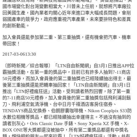
國市場變化對台灣變數相當大，川普未上任前，就想將汽車廠拉
回美國生產，國內業者均關心近年來進口車大幅成長問題，會削
弱國產車的競爭力，政府應重視汽車產業，未來要拚特色和差異
的創新動能。
加入會員還能參加第二重、第三重抽獎，還有機會把汽車、機車
帶回家！
2017-03-0613:30
〔即時新聞／綜合報導〕「LTN自由新聞網」自3月1日推出APP拉
霸抽獎活動，在第一重的獎品中，目前已有許多人抽到7-11商店
50元禮券，而加入會員後的第二重抽獎也已經陸續抽出得主，最
後第三重抽獎還能把轎車抽回家！「LTN自由新聞網」自3月1日
推出「LTN好禮瘋狂送」活動，受到讀者熱烈回響，除了第一重
的7-11商店50元禮券，加入會員後的第二重抽獎包括飛利浦刮鬍
刀、飛利浦空氣清淨機、台中日月千禧酒店客房住宿券、
TENDAYS商品兌換券、伯朗膠囊咖啡機、Nikon Cooplpix S33防
水數位相機等獎品，都已經陸續抽出幸運得主。不過沒有抽到的
讀者別灰心，Oris Classic Date 手錶、Sony Xperia XZ 手機、X-
BOX ONE等大獎都還沒被抽中，所有第二重獎品都還有中獎名
額，趕快相約朋友一起來拉霸！「LTN好禮瘋狂送」活動，共有