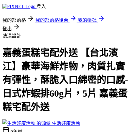
登入
我的部落格
我的部落格後台
我的帳號
登出
裝潢設計
嘉義蛋糕宅配外送 【台北濱
江】豪華海鮮炸物，肉質扎實
有彈性，酥脆入口綿密的口感-
日式炸蝦排60g片，5片 嘉義蛋
糕宅配外送
生活好康活動
9年前