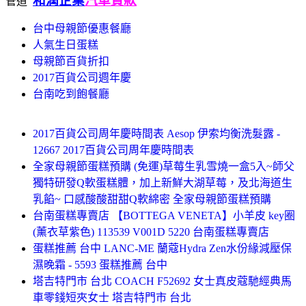
和潤企業
汽車貸款
管道
台中母親節優惠餐廳
人氣生日蛋糕
母親節百貨折扣
2017百貨公司週年慶
台南吃到飽餐廳
2017百貨公司周年慶時間表 Aesop 伊索均衡洗髮露 -
12667 2017百貨公司周年慶時間表
全家母親節蛋糕預購 (免運)草莓生乳雪燒一盒5入~師父
獨特研發Q軟蛋糕體，加上新鮮大湖草莓，及北海道生
乳餡~ 口感酸酸甜甜Q軟綿密 全家母親節蛋糕預購
台南蛋糕專賣店 【BOTTEGA VENETA】小羊皮 key圈
(薰衣草紫色) 113539 V001D 5220 台南蛋糕專賣店
蛋糕推薦 台中 LANC-ME 蘭蔻Hydra Zen水份緣減壓保
濕晚霜 - 5593 蛋糕推薦 台中
塔吉特門市 台北 COACH F52692 女士真皮蔻馳經典馬
車零錢短夾女士 塔吉特門市 台北