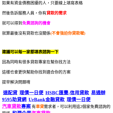
如果有資金債務困擾的人，只要線上填寫表格
然後告訴服務人員，你有
貸款的需求
就可以得到
免費諮詢的機會
就算最後沒有貸款也沒關係
(不會強迫你貸款喔)
建議可以每一家都填表諮詢一下
因為同時有很多貸款專家在幫你找方法
這樣也會更快幫助你找到適合你的方案
提早解決問題唷
速配貸
理債一日便
HSBC匯豐-信用貸款
易通辦
9595助貸網
UrBank金融貸款
理債一日便
汽車貸款
專案
有
車貸
需求者，可以利用這2個家免費諮詢的