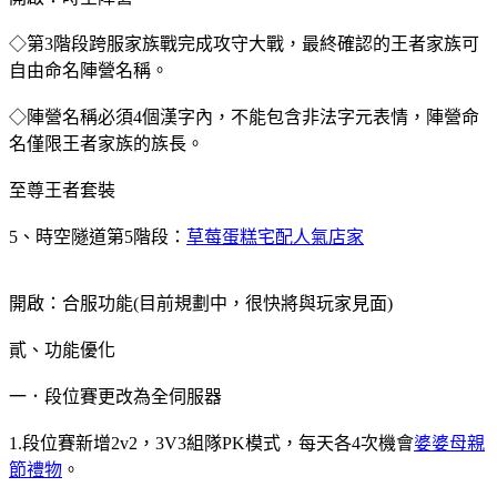
◇第3階段跨服家族戰完成攻守大戰，最終確認的王者家族可
自由命名陣營名稱。
◇陣營名稱必須4個漢字內，不能包含非法字元表情，陣營命
名僅限王者家族的族長。
至尊王者套裝
5、時空隧道第5階段：
草莓蛋糕宅配人氣店家
開啟：合服功能(目前規劃中，很快將與玩家見面)
貳、功能優化
一．段位賽更改為全伺服器
1.段位賽新增2v2，3V3組隊PK模式，每天各4次機會
婆婆母親
節禮物
。