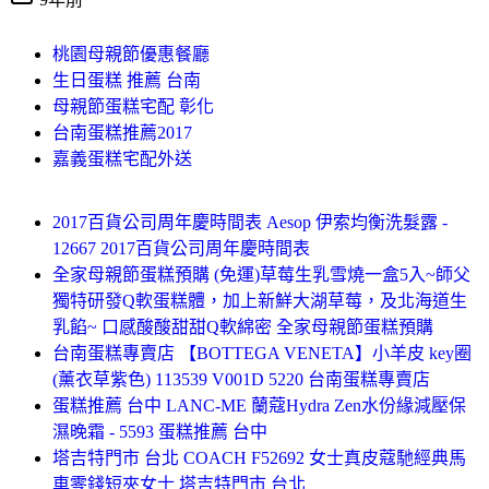
桃園母親節優惠餐廳
生日蛋糕 推薦 台南
母親節蛋糕宅配 彰化
台南蛋糕推薦2017
嘉義蛋糕宅配外送
2017百貨公司周年慶時間表 Aesop 伊索均衡洗髮露 -
12667 2017百貨公司周年慶時間表
全家母親節蛋糕預購 (免運)草莓生乳雪燒一盒5入~師父
獨特研發Q軟蛋糕體，加上新鮮大湖草莓，及北海道生
乳餡~ 口感酸酸甜甜Q軟綿密 全家母親節蛋糕預購
台南蛋糕專賣店 【BOTTEGA VENETA】小羊皮 key圈
(薰衣草紫色) 113539 V001D 5220 台南蛋糕專賣店
蛋糕推薦 台中 LANC-ME 蘭蔻Hydra Zen水份緣減壓保
濕晚霜 - 5593 蛋糕推薦 台中
塔吉特門市 台北 COACH F52692 女士真皮蔻馳經典馬
車零錢短夾女士 塔吉特門市 台北