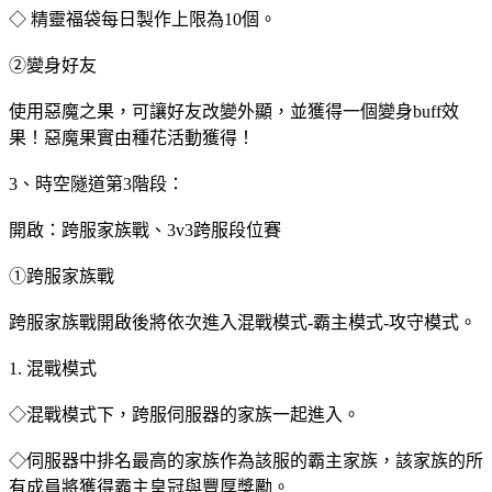
◇ 精靈福袋每日製作上限為10個。
②變身好友
使用惡魔之果，可讓好友改變外顯，並獲得一個變身buff效
果！惡魔果實由種花活動獲得！
3、時空隧道第3階段：
開啟：跨服家族戰、3v3跨服段位賽
①跨服家族戰
跨服家族戰開啟後將依次進入混戰模式-霸主模式-攻守模式。
1. 混戰模式
◇混戰模式下，跨服伺服器的家族一起進入。
◇伺服器中排名最高的家族作為該服的霸主家族，該家族的所
有成員將獲得霸主皇冠與豐厚獎勵。